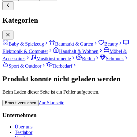
Kategorien
Baby & Spielzeug
Baumarkt & Garten
Beauty
Elektronik & Computer
Haushalt & Wohnen
Möbel &
Accessoires
Musikinstrumente
Reifen
Schmuck
Sport & Outdoor
Tierbedarf
Produkt konnte nicht geladen werden
Beim Laden dieser Seite ist ein Fehler aufgetreten.
Zur Startseite
Erneut versuchen
Unternehmen
Über uns
Testlabor