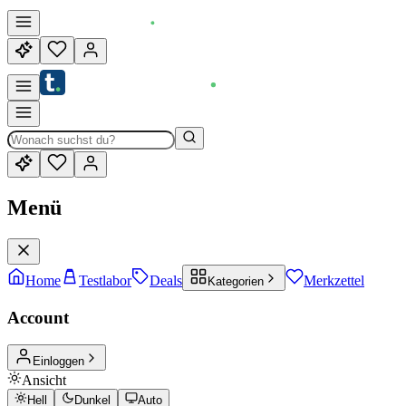
Menü
Home
Testlabor
Deals
Merkzettel
Kategorien
Account
Einloggen
Ansicht
Hell
Dunkel
Auto