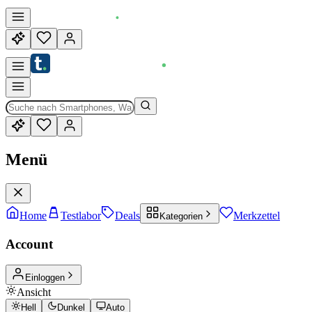
Menü
Home
Testlabor
Deals
Merkzettel
Kategorien
Account
Einloggen
Ansicht
Hell
Dunkel
Auto