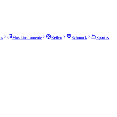
es
Musikinstrumente
Reifen
Schmuck
Sport &