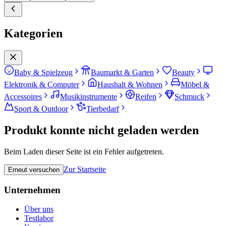
Kategorien
Baby & Spielzeug
Baumarkt & Garten
Beauty
Elektronik & Computer
Haushalt & Wohnen
Möbel &
Accessoires
Musikinstrumente
Reifen
Schmuck
Sport & Outdoor
Tierbedarf
Produkt konnte nicht geladen werden
Beim Laden dieser Seite ist ein Fehler aufgetreten.
Zur Startseite
Erneut versuchen
Unternehmen
Über uns
Testlabor