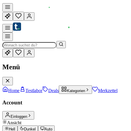
Menü
Home
Testlabor
Deals
Merkzettel
Kategorien
Account
Einloggen
Ansicht
Hell
Dunkel
Auto