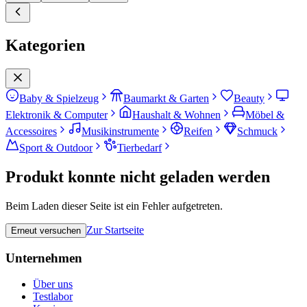
Kategorien
Baby & Spielzeug
Baumarkt & Garten
Beauty
Elektronik & Computer
Haushalt & Wohnen
Möbel &
Accessoires
Musikinstrumente
Reifen
Schmuck
Sport & Outdoor
Tierbedarf
Produkt konnte nicht geladen werden
Beim Laden dieser Seite ist ein Fehler aufgetreten.
Zur Startseite
Erneut versuchen
Unternehmen
Über uns
Testlabor