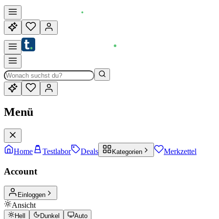
Menü
Home
Testlabor
Deals
Merkzettel
Kategorien
Account
Einloggen
Ansicht
Hell
Dunkel
Auto