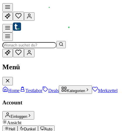
Menü
Home
Testlabor
Deals
Merkzettel
Kategorien
Account
Einloggen
Ansicht
Hell
Dunkel
Auto