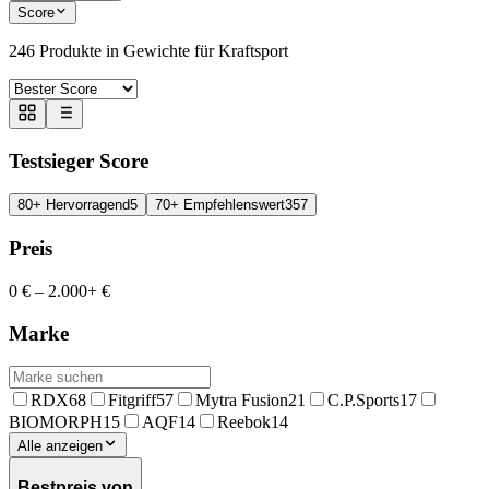
Score
246
Produkte in
Gewichte für Kraftsport
Testsieger Score
80+ Hervorragend
5
70+ Empfehlenswert
357
Preis
0 €
–
2.000+ €
Marke
RDX
68
Fitgriff
57
Mytra Fusion
21
C.P.Sports
17
BIOMORPH
15
AQF
14
Reebok
14
Alle anzeigen
Bestpreis von