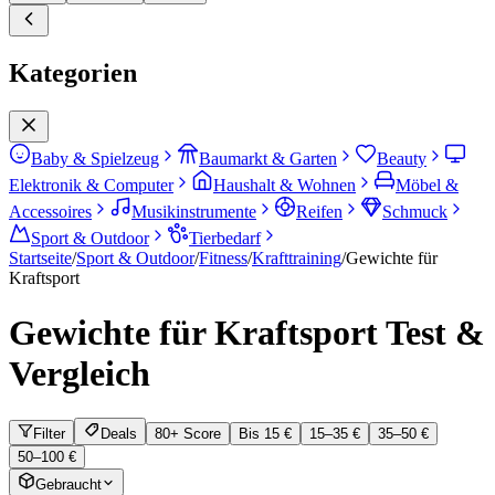
Kategorien
Baby & Spielzeug
Baumarkt & Garten
Beauty
Elektronik & Computer
Haushalt & Wohnen
Möbel &
Accessoires
Musikinstrumente
Reifen
Schmuck
Sport & Outdoor
Tierbedarf
Startseite
/
Sport & Outdoor
/
Fitness
/
Krafttraining
/
Gewichte für
Kraftsport
Gewichte für Kraftsport
Test &
Vergleich
Filter
Deals
80+ Score
Bis 15 €
15–35 €
35–50 €
50–100 €
Gebraucht