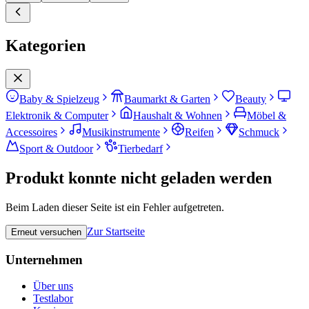
Kategorien
Baby & Spielzeug
Baumarkt & Garten
Beauty
Elektronik & Computer
Haushalt & Wohnen
Möbel &
Accessoires
Musikinstrumente
Reifen
Schmuck
Sport & Outdoor
Tierbedarf
Produkt konnte nicht geladen werden
Beim Laden dieser Seite ist ein Fehler aufgetreten.
Zur Startseite
Erneut versuchen
Unternehmen
Über uns
Testlabor