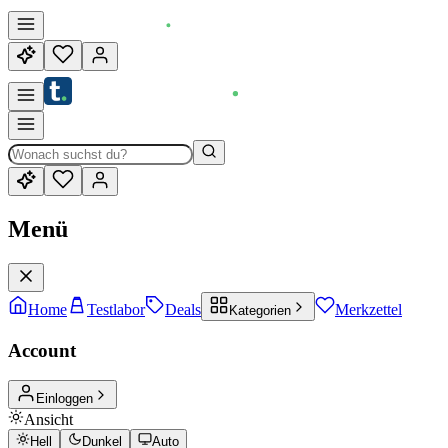
Menü
Home
Testlabor
Deals
Merkzettel
Kategorien
Account
Einloggen
Ansicht
Hell
Dunkel
Auto