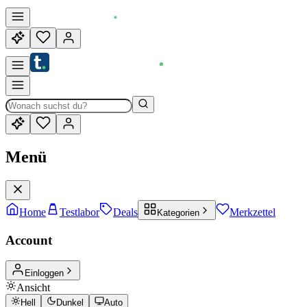
Menü
Home
Testlabor
Deals
Merkzettel
Kategorien
Account
Einloggen
Ansicht
Hell
Dunkel
Auto