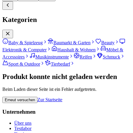
Kategorien
Baby & Spielzeug
Baumarkt & Garten
Beauty
Elektronik & Computer
Haushalt & Wohnen
Möbel &
Accessoires
Musikinstrumente
Reifen
Schmuck
Sport & Outdoor
Tierbedarf
Produkt konnte nicht geladen werden
Beim Laden dieser Seite ist ein Fehler aufgetreten.
Zur Startseite
Erneut versuchen
Unternehmen
Über uns
Testlabor