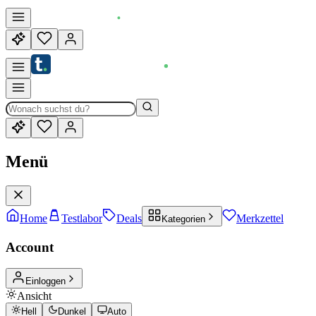
Menü
Home
Testlabor
Deals
Merkzettel
Kategorien
Account
Einloggen
Ansicht
Hell
Dunkel
Auto