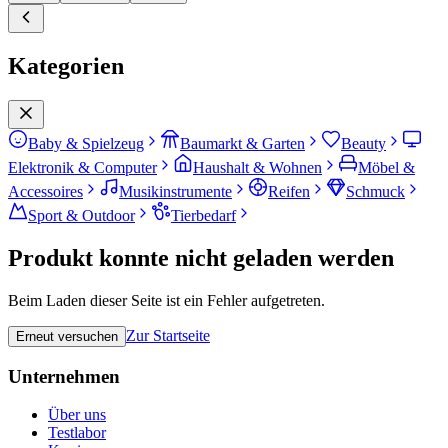
Kategorien
Baby & Spielzeug
Baumarkt & Garten
Beauty
Elektronik & Computer
Haushalt & Wohnen
Möbel &
Accessoires
Musikinstrumente
Reifen
Schmuck
Sport & Outdoor
Tierbedarf
Produkt konnte nicht geladen werden
Beim Laden dieser Seite ist ein Fehler aufgetreten.
Zur Startseite
Erneut versuchen
Unternehmen
Über uns
Testlabor