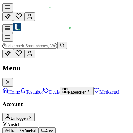
Menü
Home
Testlabor
Deals
Merkzettel
Kategorien
Account
Einloggen
Ansicht
Hell
Dunkel
Auto