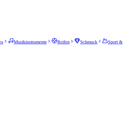
es
Musikinstrumente
Reifen
Schmuck
Sport &