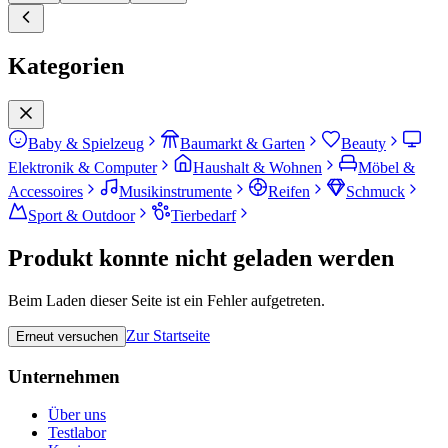
Kategorien
Baby & Spielzeug
Baumarkt & Garten
Beauty
Elektronik & Computer
Haushalt & Wohnen
Möbel &
Accessoires
Musikinstrumente
Reifen
Schmuck
Sport & Outdoor
Tierbedarf
Produkt konnte nicht geladen werden
Beim Laden dieser Seite ist ein Fehler aufgetreten.
Zur Startseite
Erneut versuchen
Unternehmen
Über uns
Testlabor