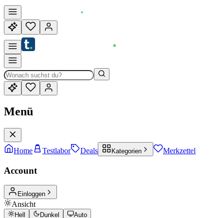
Menü
Home
Testlabor
Deals
Merkzettel
Kategorien
Account
Einloggen
Ansicht
Hell
Dunkel
Auto