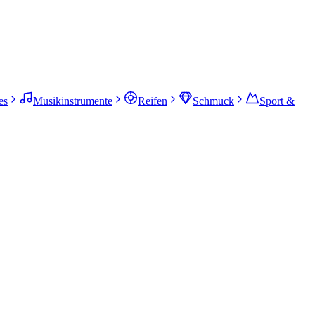
es
Musikinstrumente
Reifen
Schmuck
Sport &