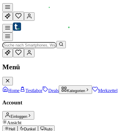
Menü
Home
Testlabor
Deals
Merkzettel
Kategorien
Account
Einloggen
Ansicht
Hell
Dunkel
Auto