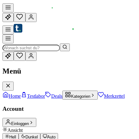
Menü
Home
Testlabor
Deals
Merkzettel
Kategorien
Account
Einloggen
Ansicht
Hell
Dunkel
Auto