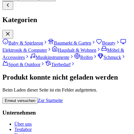
Kategorien
Baby & Spielzeug
Baumarkt & Garten
Beauty
Elektronik & Computer
Haushalt & Wohnen
Möbel &
Accessoires
Musikinstrumente
Reifen
Schmuck
Sport & Outdoor
Tierbedarf
Produkt konnte nicht geladen werden
Beim Laden dieser Seite ist ein Fehler aufgetreten.
Zur Startseite
Erneut versuchen
Unternehmen
Über uns
Testlabor