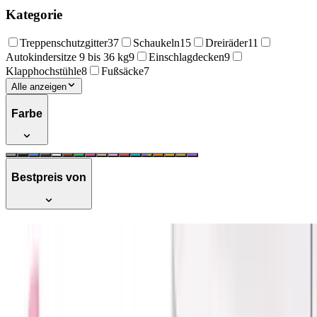
Kategorie
Treppenschutzgitter
37
Schaukeln
15
Dreiräder
11
Autokindersitze 9 bis 36 kg
9
Einschlagdecken
9
Klapphochstühle
8
Fußsäcke
7
Alle anzeigen
Farbe
Bestpreis von
KIDIZ® Kinder Toilettensitz
Toilettentrainer mit Treppe und Griffe
Faltbar Kindertoilette WC Sitz
Töpfchentrainer Lerntöpfchen
bequemem Kissen und breiten Stufen