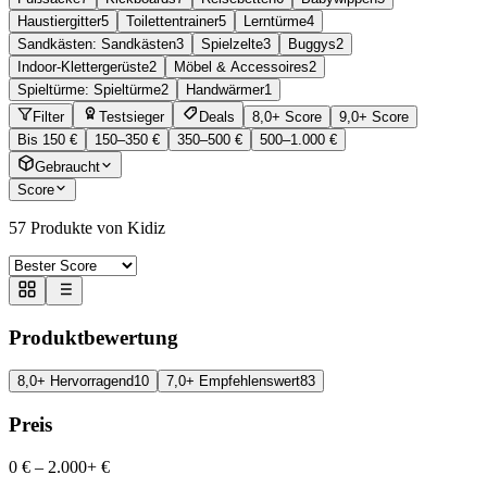
Haustiergitter
5
Toilettentrainer
5
Lerntürme
4
Sandkästen: Sandkästen
3
Spielzelte
3
Buggys
2
Indoor-Klettergerüste
2
Möbel & Accessoires
2
Spieltürme: Spieltürme
2
Handwärmer
1
Filter
Testsieger
Deals
8,0+ Score
9,0+ Score
Bis 150 €
150–350 €
350–500 €
500–1.000 €
Gebraucht
Score
57
Produkte von Kidiz
Produktbewertung
8,0+ Hervorragend
10
7,0+ Empfehlenswert
83
Preis
0 €
–
2.000+ €