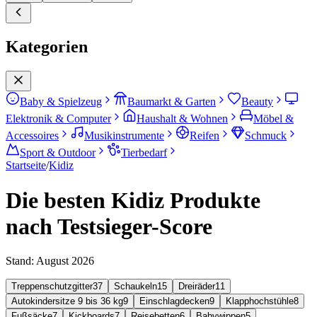
Kategorien
Baby & Spielzeug
Baumarkt & Garten
Beauty
Elektronik & Computer
Haushalt & Wohnen
Möbel &
Accessoires
Musikinstrumente
Reifen
Schmuck
Sport & Outdoor
Tierbedarf
Startseite
/
Kidiz
Die besten Kidiz Produkte
nach Testsieger-Score
Stand:
August 2026
Treppenschutzgitter
37
Schaukeln
15
Dreiräder
11
Autokindersitze 9 bis 36 kg
9
Einschlagdecken
9
Klapphochstühle
8
Fußsäcke
7
Kickboards
7
Reisebetten
6
Babywippen
5