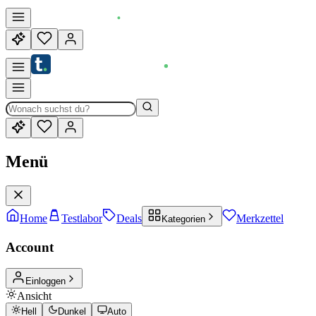
Menü
Home
Testlabor
Deals
Merkzettel
Kategorien
Account
Einloggen
Ansicht
Hell
Dunkel
Auto