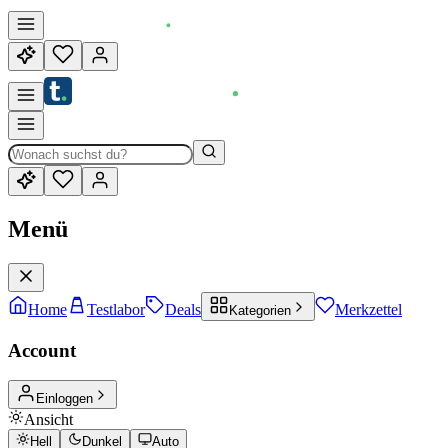
Menü
Home
Testlabor
Deals
Merkzettel
Kategorien
Account
Einloggen
Ansicht
Hell
Dunkel
Auto