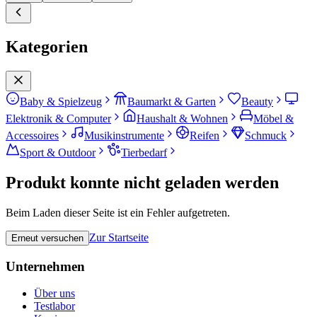
Kategorien
Baby & Spielzeug
Baumarkt & Garten
Beauty
Elektronik & Computer
Haushalt & Wohnen
Möbel &
Accessoires
Musikinstrumente
Reifen
Schmuck
Sport & Outdoor
Tierbedarf
Produkt konnte nicht geladen werden
Beim Laden dieser Seite ist ein Fehler aufgetreten.
Zur Startseite
Erneut versuchen
Unternehmen
Über uns
Testlabor