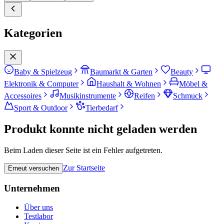
Kategorien
Baby & Spielzeug
Baumarkt & Garten
Beauty
Elektronik & Computer
Haushalt & Wohnen
Möbel &
Accessoires
Musikinstrumente
Reifen
Schmuck
Sport & Outdoor
Tierbedarf
Produkt konnte nicht geladen werden
Beim Laden dieser Seite ist ein Fehler aufgetreten.
Zur Startseite
Erneut versuchen
Unternehmen
Über uns
Testlabor