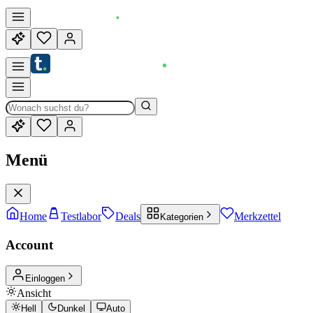
Menü
Home
Testlabor
Deals
Merkzettel
Kategorien
Account
Einloggen
Ansicht
Hell
Dunkel
Auto