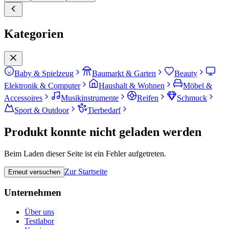
Kategorien
Baby & Spielzeug
Baumarkt & Garten
Beauty
Elektronik & Computer
Haushalt & Wohnen
Möbel &
Accessoires
Musikinstrumente
Reifen
Schmuck
Sport & Outdoor
Tierbedarf
Produkt konnte nicht geladen werden
Beim Laden dieser Seite ist ein Fehler aufgetreten.
Zur Startseite
Erneut versuchen
Unternehmen
Über uns
Testlabor