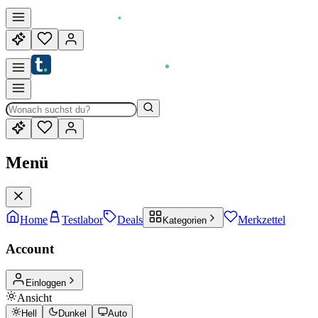
Menü
Home
Testlabor
Deals
Merkzettel
Kategorien
Account
Einloggen
Ansicht
Hell
Dunkel
Auto