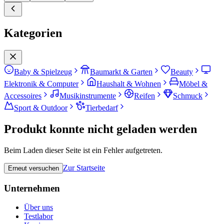
Kategorien
Baby & Spielzeug
Baumarkt & Garten
Beauty
Elektronik & Computer
Haushalt & Wohnen
Möbel &
Accessoires
Musikinstrumente
Reifen
Schmuck
Sport & Outdoor
Tierbedarf
Produkt konnte nicht geladen werden
Beim Laden dieser Seite ist ein Fehler aufgetreten.
Zur Startseite
Erneut versuchen
Unternehmen
Über uns
Testlabor