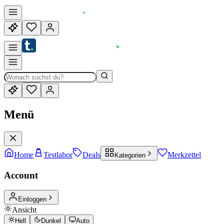
Menü
Home
Testlabor
Deals
Merkzettel
Kategorien
Account
Einloggen
Ansicht
Hell
Dunkel
Auto