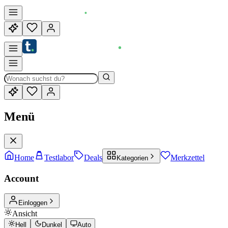
Menü
Home
Testlabor
Deals
Merkzettel
Kategorien
Account
Einloggen
Ansicht
Hell
Dunkel
Auto