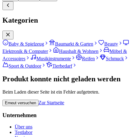
Kategorien
Baby & Spielzeug
Baumarkt & Garten
Beauty
Elektronik & Computer
Haushalt & Wohnen
Möbel &
Accessoires
Musikinstrumente
Reifen
Schmuck
Sport & Outdoor
Tierbedarf
Produkt konnte nicht geladen werden
Beim Laden dieser Seite ist ein Fehler aufgetreten.
Zur Startseite
Erneut versuchen
Unternehmen
Über uns
Testlabor