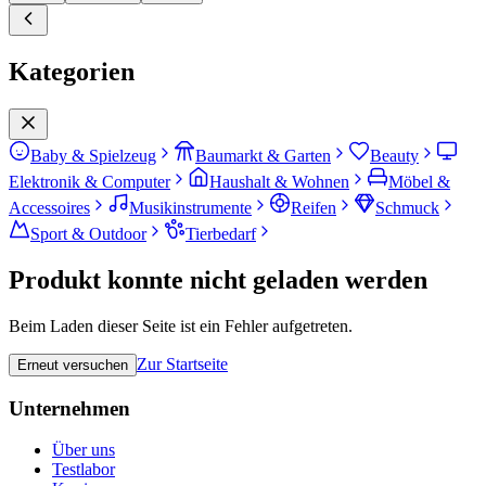
Kategorien
Baby & Spielzeug
Baumarkt & Garten
Beauty
Elektronik & Computer
Haushalt & Wohnen
Möbel &
Accessoires
Musikinstrumente
Reifen
Schmuck
Sport & Outdoor
Tierbedarf
Produkt konnte nicht geladen werden
Beim Laden dieser Seite ist ein Fehler aufgetreten.
Zur Startseite
Erneut versuchen
Unternehmen
Über uns
Testlabor