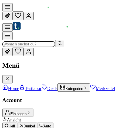
Menü
Home
Testlabor
Deals
Merkzettel
Kategorien
Account
Einloggen
Ansicht
Hell
Dunkel
Auto