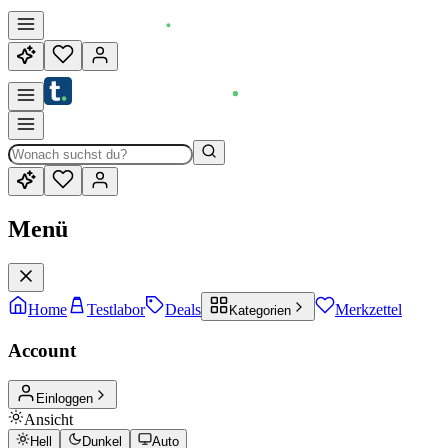
Menü
Home
Testlabor
Deals
Merkzettel
Kategorien
Account
Einloggen
Ansicht
Hell
Dunkel
Auto