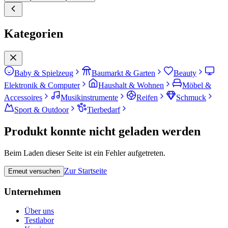
Kategorien
Baby & Spielzeug
Baumarkt & Garten
Beauty
Elektronik & Computer
Haushalt & Wohnen
Möbel &
Accessoires
Musikinstrumente
Reifen
Schmuck
Sport & Outdoor
Tierbedarf
Produkt konnte nicht geladen werden
Beim Laden dieser Seite ist ein Fehler aufgetreten.
Zur Startseite
Erneut versuchen
Unternehmen
Über uns
Testlabor