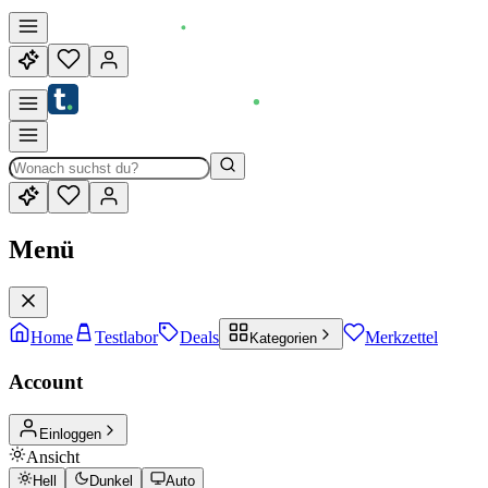
Menü
Home
Testlabor
Deals
Merkzettel
Kategorien
Account
Einloggen
Ansicht
Hell
Dunkel
Auto