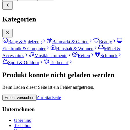
Kategorien
Baby & Spielzeug
Baumarkt & Garten
Beauty
Elektronik & Computer
Haushalt & Wohnen
Möbel &
Accessoires
Musikinstrumente
Reifen
Schmuck
Sport & Outdoor
Tierbedarf
Produkt konnte nicht geladen werden
Beim Laden dieser Seite ist ein Fehler aufgetreten.
Zur Startseite
Erneut versuchen
Unternehmen
Über uns
Testlabor