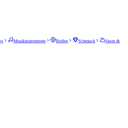
es
Musikinstrumente
Reifen
Schmuck
Sport &