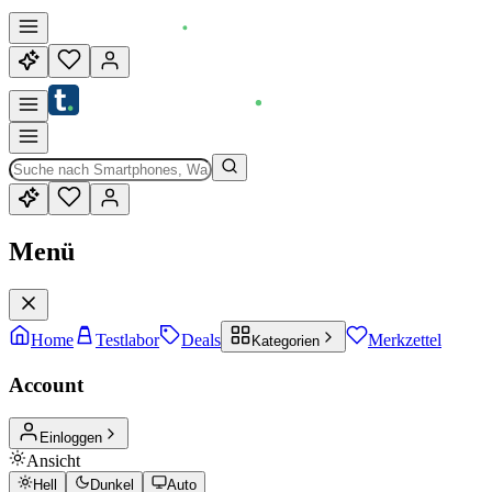
Menü
Home
Testlabor
Deals
Merkzettel
Kategorien
Account
Einloggen
Ansicht
Hell
Dunkel
Auto