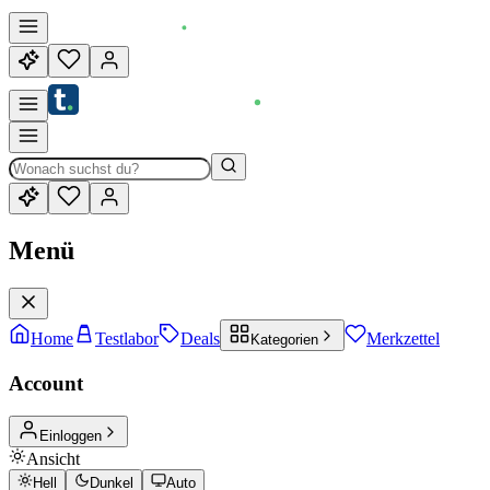
Menü
Home
Testlabor
Deals
Merkzettel
Kategorien
Account
Einloggen
Ansicht
Hell
Dunkel
Auto