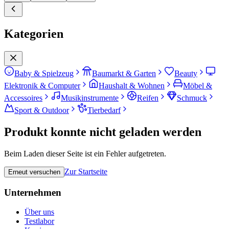
Kategorien
Baby & Spielzeug
Baumarkt & Garten
Beauty
Elektronik & Computer
Haushalt & Wohnen
Möbel &
Accessoires
Musikinstrumente
Reifen
Schmuck
Sport & Outdoor
Tierbedarf
Produkt konnte nicht geladen werden
Beim Laden dieser Seite ist ein Fehler aufgetreten.
Zur Startseite
Erneut versuchen
Unternehmen
Über uns
Testlabor