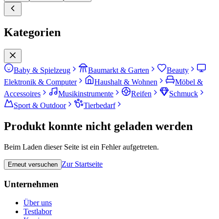
Kategorien
Baby & Spielzeug
Baumarkt & Garten
Beauty
Elektronik & Computer
Haushalt & Wohnen
Möbel &
Accessoires
Musikinstrumente
Reifen
Schmuck
Sport & Outdoor
Tierbedarf
Produkt konnte nicht geladen werden
Beim Laden dieser Seite ist ein Fehler aufgetreten.
Zur Startseite
Erneut versuchen
Unternehmen
Über uns
Testlabor