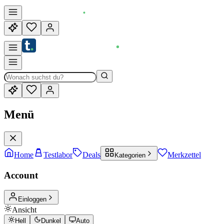
Menü
Home
Testlabor
Deals
Merkzettel
Kategorien
Account
Einloggen
Ansicht
Hell
Dunkel
Auto