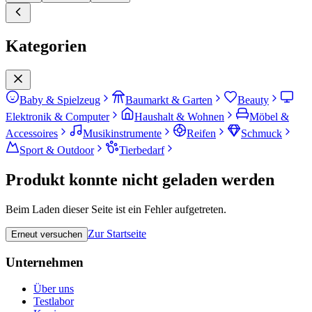
Kategorien
Baby & Spielzeug
Baumarkt & Garten
Beauty
Elektronik & Computer
Haushalt & Wohnen
Möbel &
Accessoires
Musikinstrumente
Reifen
Schmuck
Sport & Outdoor
Tierbedarf
Produkt konnte nicht geladen werden
Beim Laden dieser Seite ist ein Fehler aufgetreten.
Zur Startseite
Erneut versuchen
Unternehmen
Über uns
Testlabor