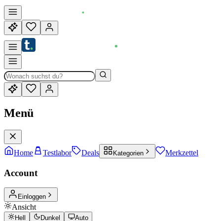
Menü
Home
Testlabor
Deals
Merkzettel
Kategorien
Account
Einloggen
Ansicht
Hell
Dunkel
Auto