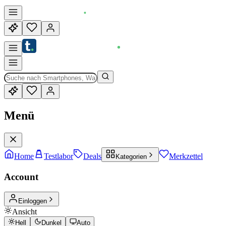
Menü
Home
Testlabor
Deals
Merkzettel
Kategorien
Account
Einloggen
Ansicht
Hell
Dunkel
Auto