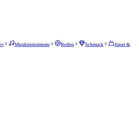
es
Musikinstrumente
Reifen
Schmuck
Sport &