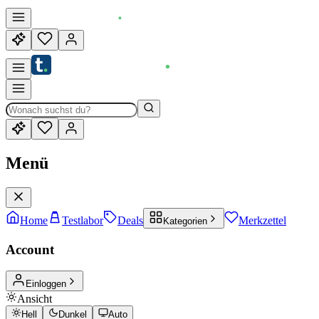
Menü
Home
Testlabor
Deals
Merkzettel
Kategorien
Account
Einloggen
Ansicht
Hell
Dunkel
Auto