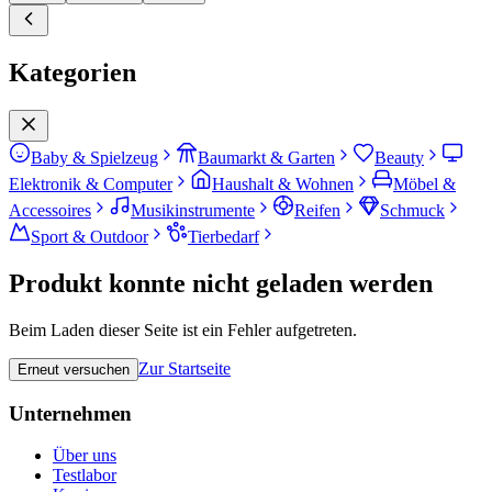
Kategorien
Baby & Spielzeug
Baumarkt & Garten
Beauty
Elektronik & Computer
Haushalt & Wohnen
Möbel &
Accessoires
Musikinstrumente
Reifen
Schmuck
Sport & Outdoor
Tierbedarf
Produkt konnte nicht geladen werden
Beim Laden dieser Seite ist ein Fehler aufgetreten.
Zur Startseite
Erneut versuchen
Unternehmen
Über uns
Testlabor