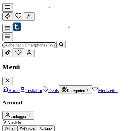
Menü
Home
Testlabor
Deals
Merkzettel
Kategorien
Account
Einloggen
Ansicht
Hell
Dunkel
Auto