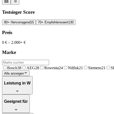
Testsieger Score
80+ Hervorragend
15
70+ Empfehlenswert
130
Preis
0 €
–
2.000+ €
Marke
Bosch
38
AEG
28
Rowenta
24
Nilfisk
21
Siemens
21
S
Alle anzeigen
Leistung in W
Geeignet für