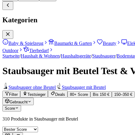
Kategorien
Baby & Spielzeug
Baumarkt & Garten
Beauty
Ele
Outdoor
Tierbedarf
Startseite
/
Haushalt & Wohnen
/
Haushaltsgeräte
/
Staubsauger
/
Bodensta
Staubsauger mit Beutel
Test & V
Staubsauger ohne Beutel
Staubsauger mit Beutel
Filter
Testsieger
Deals
80+ Score
Bis 150 €
150–350 €
Gebraucht
Score
310
Produkte in
Staubsauger mit Beutel