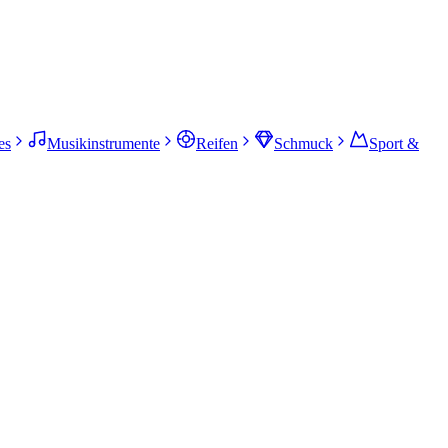
es
Musikinstrumente
Reifen
Schmuck
Sport &