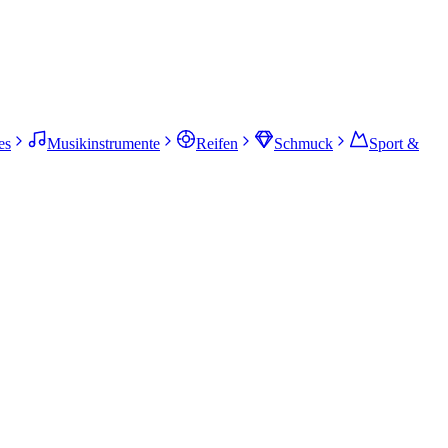
es
Musikinstrumente
Reifen
Schmuck
Sport &