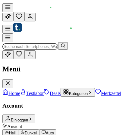
Menü
Home
Testlabor
Deals
Merkzettel
Kategorien
Account
Einloggen
Ansicht
Hell
Dunkel
Auto