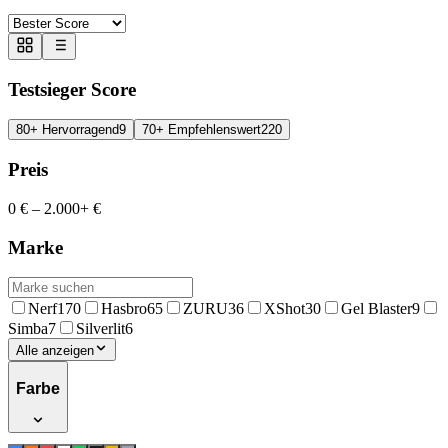
Testsieger Score
80+ Hervorragend
9
70+ Empfehlenswert
220
Preis
0 €
–
2.000+ €
Marke
Nerf
170
Hasbro
65
ZURU
36
XShot
30
Gel Blaster
9
Simba
7
Silverlit
6
Alle anzeigen
Farbe