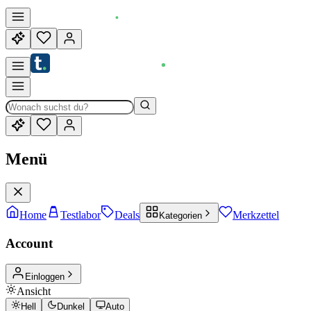
Menü
Home
Testlabor
Deals
Merkzettel
Kategorien
Account
Einloggen
Ansicht
Hell
Dunkel
Auto