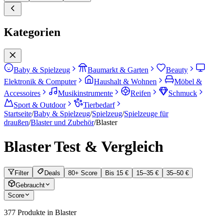
Kategorien
Baby & Spielzeug
Baumarkt & Garten
Beauty
Elektronik & Computer
Haushalt & Wohnen
Möbel &
Accessoires
Musikinstrumente
Reifen
Schmuck
Sport & Outdoor
Tierbedarf
Startseite
/
Baby & Spielzeug
/
Spielzeug
/
Spielzeuge für
draußen
/
Blaster und Zubehör
/
Blaster
Blaster
Test & Vergleich
Filter
Deals
80+ Score
Bis 15 €
15–35 €
35–50 €
Gebraucht
Score
377
Produkte in
Blaster