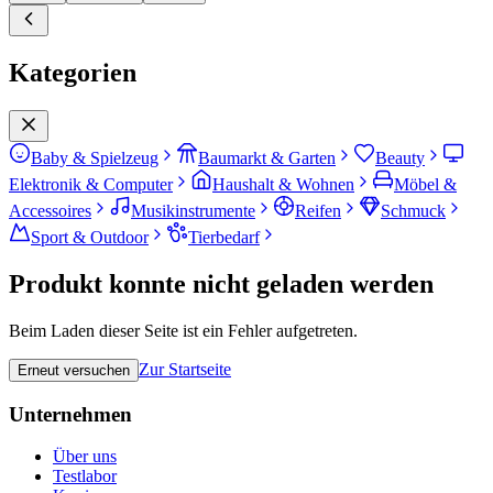
Kategorien
Baby & Spielzeug
Baumarkt & Garten
Beauty
Elektronik & Computer
Haushalt & Wohnen
Möbel &
Accessoires
Musikinstrumente
Reifen
Schmuck
Sport & Outdoor
Tierbedarf
Produkt konnte nicht geladen werden
Beim Laden dieser Seite ist ein Fehler aufgetreten.
Zur Startseite
Erneut versuchen
Unternehmen
Über uns
Testlabor