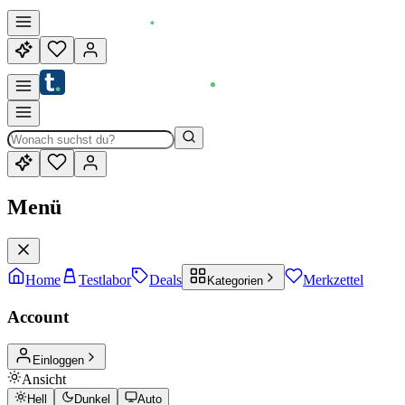
Menü
Home
Testlabor
Deals
Merkzettel
Kategorien
Account
Einloggen
Ansicht
Hell
Dunkel
Auto