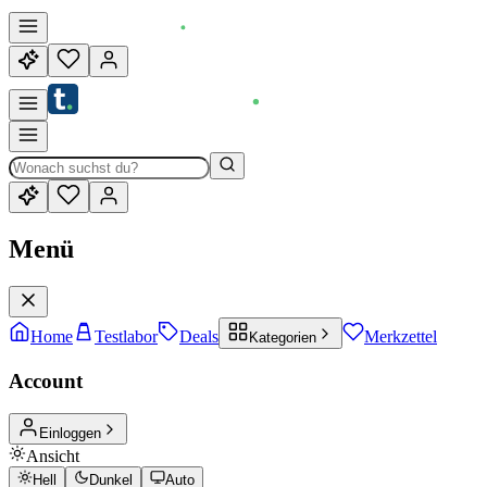
Menü
Home
Testlabor
Deals
Merkzettel
Kategorien
Account
Einloggen
Ansicht
Hell
Dunkel
Auto