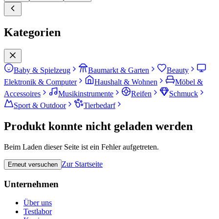
Kategorien
Baby & Spielzeug
Baumarkt & Garten
Beauty
Elektronik & Computer
Haushalt & Wohnen
Möbel &
Accessoires
Musikinstrumente
Reifen
Schmuck
Sport & Outdoor
Tierbedarf
Produkt konnte nicht geladen werden
Beim Laden dieser Seite ist ein Fehler aufgetreten.
Zur Startseite
Erneut versuchen
Unternehmen
Über uns
Testlabor