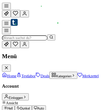
Menü
Home
Testlabor
Deals
Merkzettel
Kategorien
Account
Einloggen
Ansicht
Hell
Dunkel
Auto