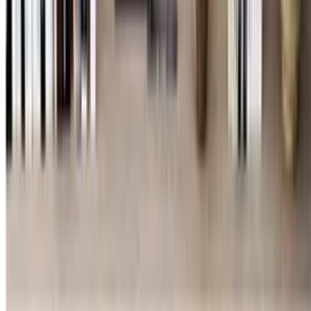
zur Pflege.
Zuletzt aktualisiert:
14.04.2026
Inhalt
Die besten Bettwäschen im Überblick
Worauf beim Kauf achten?
Das Material als Herzstück der Nachtruhe
Maße und die richtige Passform
Hygiene und Verschlussarten
Für wen eignet sich welches Material?
Sommer-Typen und Menschen, die schwitzen
Winter-Fans und Frostbeulen
Häufige Fragen
Beliebte Bettwäschen
Inhaltsverzeichnis
Inhalt
Die besten Bettwäschen im Überblick
Worauf beim Kauf achten?