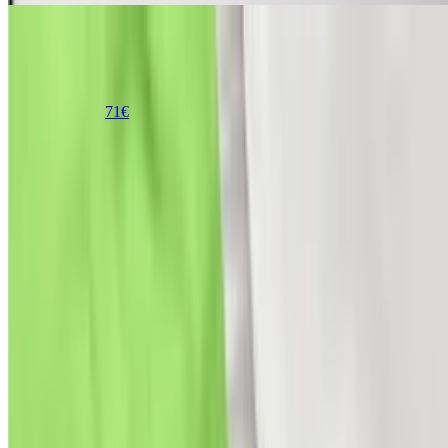
NatureMark Bettlaken klassisches Betttuch
Haustuch
100% Baumwolle, Gummizug: ohne, (1
Stück), Laken Haustuch, viele Größen und Farben,
150x250 cm, Apfel grün
71
€
6
% Rabatt
ab
12
13,59 €
Preise vergleichen
NatureMark Bettlaken
Vorteile
Das Material aus 100% Baumwolle ist atmungsaktiv und
hautfreundlich.
Die große Auswahl an Farben und Größen ermöglicht eine
flexible Nutzung.
Das Laken ist bei hohen Temperaturen waschbar und somit
hygienisch.
Der Stoff ist robust und langlebig verarbeitet.
Nachteile