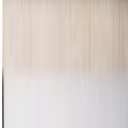
Das Material als Herzstück der Nachtruhe
Maße und die richtige Passform
Hygiene und Verschlussarten
Für wen eignet sich welches Material?
Sommer-Typen und Menschen, die schwitzen
Winter-Fans und Frostbeulen
Häufige Fragen
Beliebte Bettwäschen
Inhaltsverzeichnis
Die besten Bettwäschen im Überblick
Guter Schlaf beginnt mit dem richtigen Stoff auf der Haut. Ob du
eher zum Schwitzen neigst oder eine Frostbeule bist, die Wahl des
Materials entscheidet maßgeblich über deine nächtliche Erholung. In
dieser Kaufberatung erfährst du, worauf du beim Kauf achten
solltest und wie du die ideale Textilie für deine Bedürfnisse findest.
NatureMark Bettlaken klassisches Betttuch Haustuch, 100%
Baumwolle, Gummizug: ohne, (1 Stück), Laken Haustuch, viele
Größen und Farben, 150x250 cm, Apfel grün