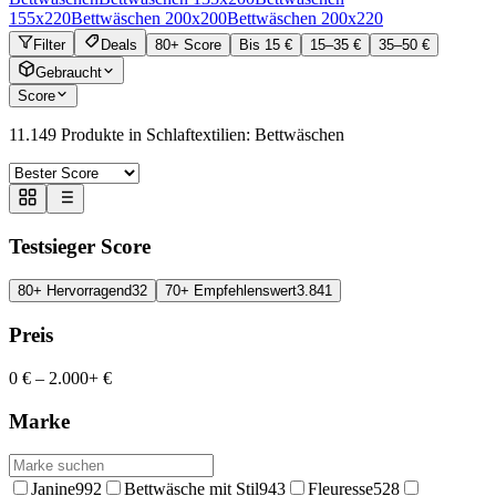
155x220
Bettwäschen 200x200
Bettwäschen 200x220
Filter
Deals
80+ Score
Bis 15 €
15–35 €
35–50 €
Gebraucht
Score
11.149
Produkte in
Schlaftextilien: Bettwäschen
Testsieger Score
80+ Hervorragend
32
70+ Empfehlenswert
3.841
Preis
0 €
–
2.000+ €
Marke
Janine
992
Bettwäsche mit Stil
943
Fleuresse
528