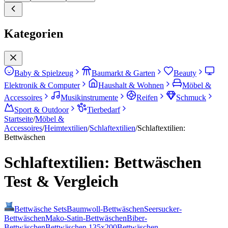
Kategorien
Baby & Spielzeug
Baumarkt & Garten
Beauty
Elektronik & Computer
Haushalt & Wohnen
Möbel &
Accessoires
Musikinstrumente
Reifen
Schmuck
Sport & Outdoor
Tierbedarf
Startseite
/
Möbel &
Accessoires
/
Heimtextilien
/
Schlaftextilien
/
Schlaftextilien:
Bettwäschen
Schlaftextilien: Bettwäschen
Test & Vergleich
Bettwäsche Sets
Baumwoll-Bettwäschen
Seersucker-
Bettwäschen
Mako-Satin-Bettwäschen
Biber-
Bettwäschen
Bettwäschen 135x200
Bettwäschen