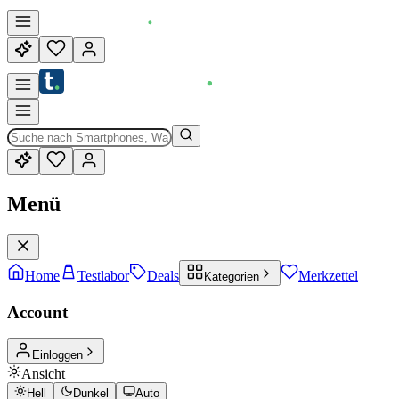
Menü
Home
Testlabor
Deals
Merkzettel
Kategorien
Account
Einloggen
Ansicht
Hell
Dunkel
Auto