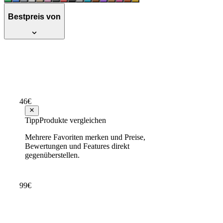
Bestpreis von
Schiesser 'Doubleface' Wendebettwäsche, B
Hervorragend
Testsieger Score
87
46
€
ab
48
48,83 €
Tipp
Produkte vergleichen
Mehrere Favoriten merken und Preise,
Schiesser Herren Unterhemd, 5er Pack au
Bewertungen und Features direkt
gegenüberstellen.
Hervorragend
Testsieger Score
84
99
€
ab
29
30,20 €