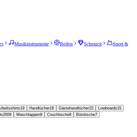
es
Musikinstrumente
Reifen
Schmuck
Sport &
rbeitsshirts
19
Handtücher
18
Gästehandtücher
15
Lowboards
15
0x200
9
Waschlappen
9
Couchtische
8
Bürotische
7