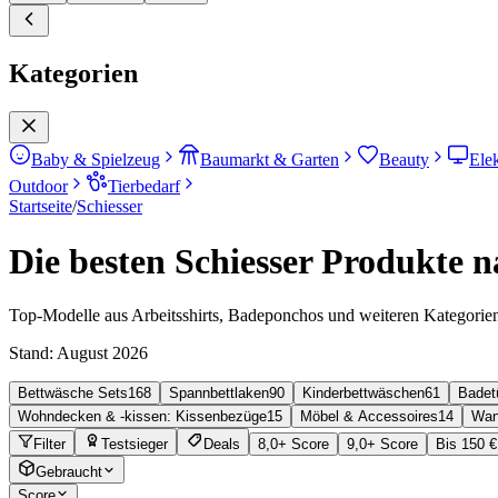
Kategorien
Baby & Spielzeug
Baumarkt & Garten
Beauty
Ele
Outdoor
Tierbedarf
Startseite
/
Schiesser
Die besten Schiesser Produkte n
Top-Modelle aus Arbeitsshirts, Badeponchos und weiteren Kategorie
Stand:
August 2026
Bettwäsche Sets
168
Spannbettlaken
90
Kinderbettwäschen
61
Badet
Wohndecken & -kissen: Kissenbezüge
15
Möbel & Accessoires
14
Wan
Filter
Testsieger
Deals
8,0+ Score
9,0+ Score
Bis 150 €
Gebraucht
Score