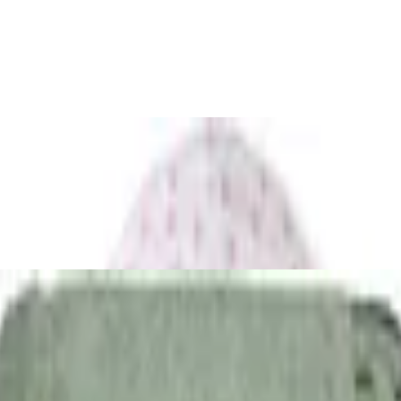
iss | 98
e hellgrün, 46-52