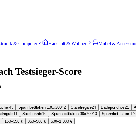
ktronik & Computer
Haushalt & Wohnen
Möbel & Accessoir
ach Testsieger-Score
n
ücher
45
Spannbettlaken 180x200
42
Standregale
24
Badeponchos
21
A
dregale
11
Sideboards
10
Spannbettlaken 90x200
10
Spannbettlaken 14
150–350 €
350–500 €
500–1.000 €