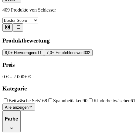
409
Produkte von Schiesser
Produktbewertung
8,0+ Hervorragend
11
7,0+ Empfehlenswert
332
Preis
0 €
–
2.000+ €
Kategorie
Bettwäsche Sets
168
Spannbettlaken
90
Kinderbettwäschen
61
Alle anzeigen
Farbe