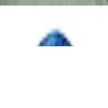
ubleface, 100% Baumwolle, Farbe:Hellgrün
ce, Farbe: grau und weiß gestreift, Größe