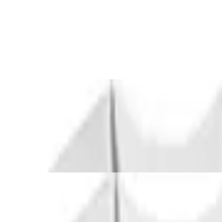
 x 200 cm - Creme
, XXl, 95% Bio-Baumwolle, elastischer Mat
chnitt, Weiss, XXL, aus 95% Organic Cotto