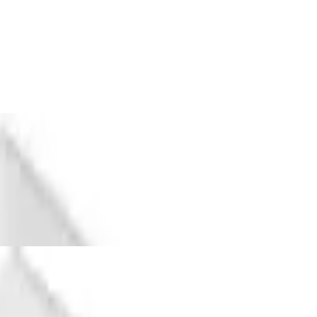
erial-Mix, Rundhalsausschnitt
n und 5% Elastan