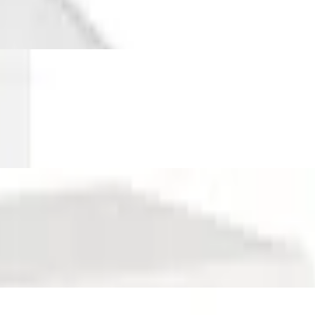
apuze - Preisvergleich
 Braun, Größe:135 cm x 200 cm