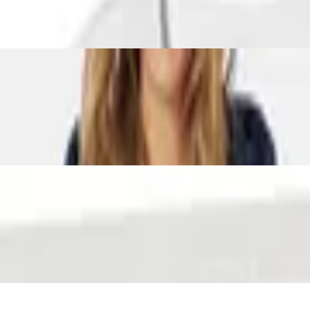
e, Gürtel, Atmungsaktiv, mit kuscheliger K
iert, Weiß, 60 x 60 x 30 cm
ubleface, 100% Baumwolle, Farbe:Sand und