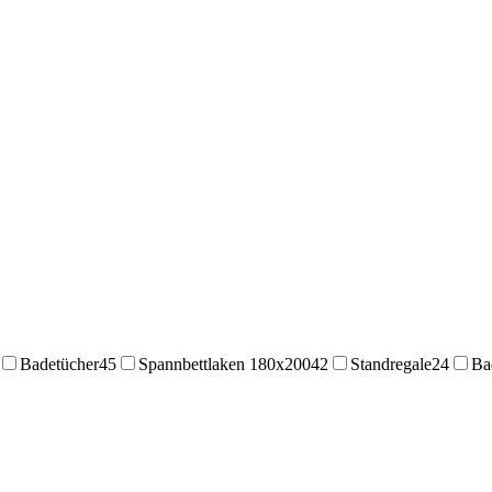
Badetücher
45
Spannbettlaken 180x200
42
Standregale
24
Ba