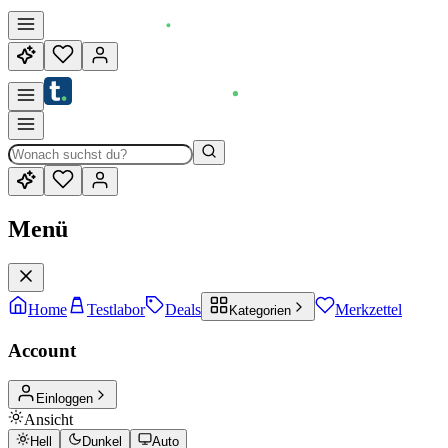
Menü
Home
Testlabor
Deals
Merkzettel
Kategorien
Account
Einloggen
Ansicht
Hell
Dunkel
Auto