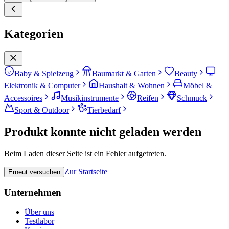
Kategorien
Baby & Spielzeug
Baumarkt & Garten
Beauty
Elektronik & Computer
Haushalt & Wohnen
Möbel &
Accessoires
Musikinstrumente
Reifen
Schmuck
Sport & Outdoor
Tierbedarf
Produkt konnte nicht geladen werden
Beim Laden dieser Seite ist ein Fehler aufgetreten.
Zur Startseite
Erneut versuchen
Unternehmen
Über uns
Testlabor