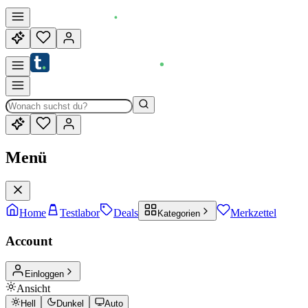
Menü
Home
Testlabor
Deals
Merkzettel
Kategorien
Account
Einloggen
Ansicht
Hell
Dunkel
Auto