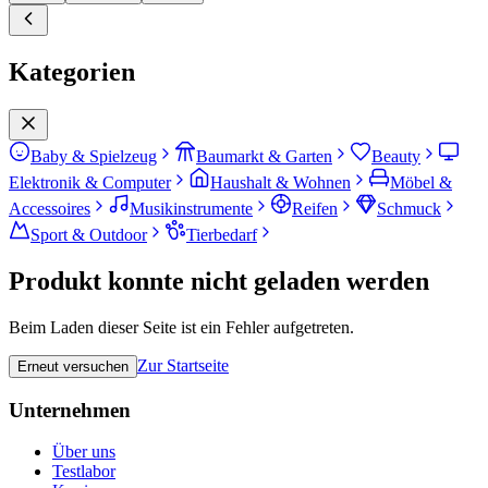
Kategorien
Baby & Spielzeug
Baumarkt & Garten
Beauty
Elektronik & Computer
Haushalt & Wohnen
Möbel &
Accessoires
Musikinstrumente
Reifen
Schmuck
Sport & Outdoor
Tierbedarf
Produkt konnte nicht geladen werden
Beim Laden dieser Seite ist ein Fehler aufgetreten.
Zur Startseite
Erneut versuchen
Unternehmen
Über uns
Testlabor