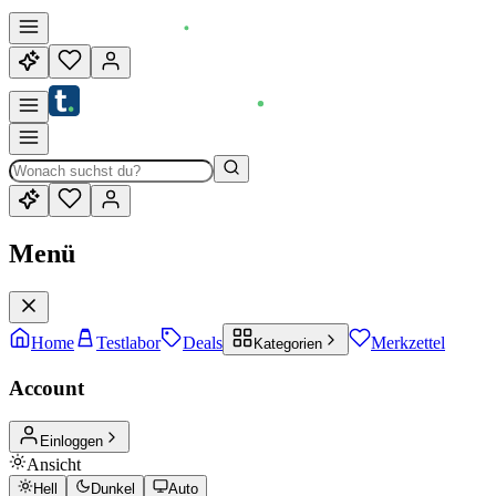
Menü
Home
Testlabor
Deals
Merkzettel
Kategorien
Account
Einloggen
Ansicht
Hell
Dunkel
Auto