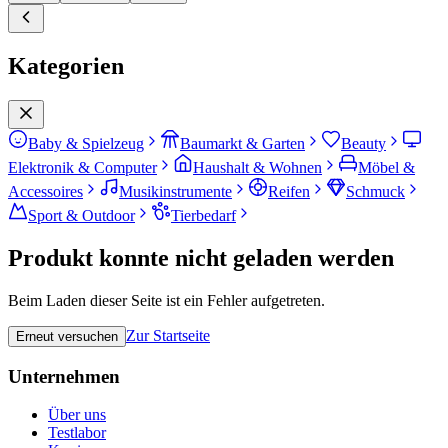
Kategorien
Baby & Spielzeug
Baumarkt & Garten
Beauty
Elektronik & Computer
Haushalt & Wohnen
Möbel &
Accessoires
Musikinstrumente
Reifen
Schmuck
Sport & Outdoor
Tierbedarf
Produkt konnte nicht geladen werden
Beim Laden dieser Seite ist ein Fehler aufgetreten.
Zur Startseite
Erneut versuchen
Unternehmen
Über uns
Testlabor