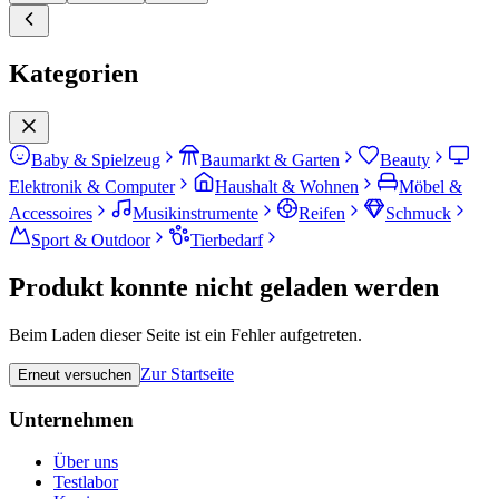
Kategorien
Baby & Spielzeug
Baumarkt & Garten
Beauty
Elektronik & Computer
Haushalt & Wohnen
Möbel &
Accessoires
Musikinstrumente
Reifen
Schmuck
Sport & Outdoor
Tierbedarf
Produkt konnte nicht geladen werden
Beim Laden dieser Seite ist ein Fehler aufgetreten.
Zur Startseite
Erneut versuchen
Unternehmen
Über uns
Testlabor