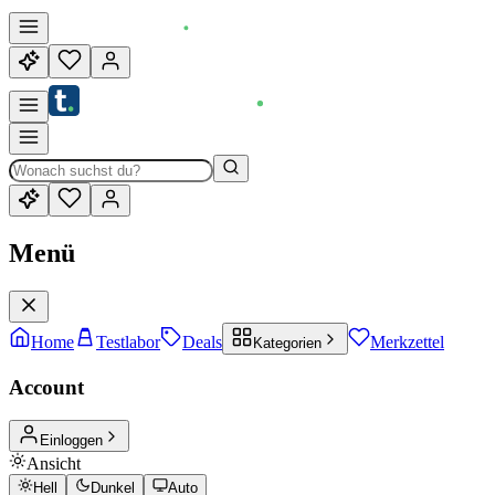
Menü
Home
Testlabor
Deals
Merkzettel
Kategorien
Account
Einloggen
Ansicht
Hell
Dunkel
Auto