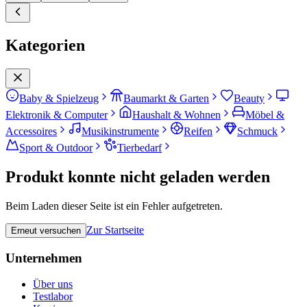
Kategorien
Baby & Spielzeug
Baumarkt & Garten
Beauty
Elektronik & Computer
Haushalt & Wohnen
Möbel &
Accessoires
Musikinstrumente
Reifen
Schmuck
Sport & Outdoor
Tierbedarf
Produkt konnte nicht geladen werden
Beim Laden dieser Seite ist ein Fehler aufgetreten.
Zur Startseite
Erneut versuchen
Unternehmen
Über uns
Testlabor