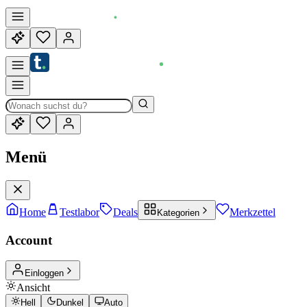
Menü
Home
Testlabor
Deals
Merkzettel
Kategorien
Account
Einloggen
Ansicht
Hell
Dunkel
Auto