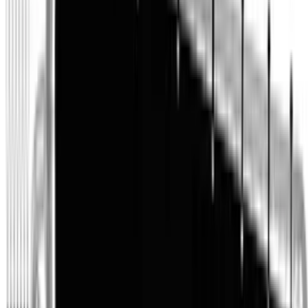
Folge uns
Deutschlands großes Verbraucherportal mit Testberichten und
integriertem Preisvergleich
Alle Preise inkl. der jeweils geltenden gesetzlichen MwSt., ggf.
zzgl. Versandkosten. Alle Angaben ohne Gewähr.
©
2026
Testsieger.de
Frag die KI
Frage stellen