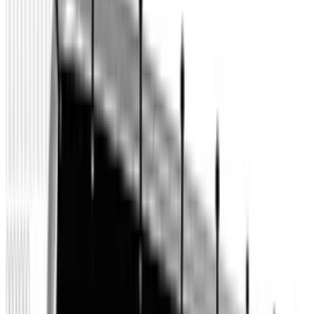
Lohnt sich dieses Produkt für mich?
Was sind die wichtigsten Vor- und Nachteile?
Gibt es bessere Alternativen in dieser Preisklasse?
Frag etwas anderes
Unternehmen
Über uns
Testlabor
Karriere
Services
Datenschutz
Impressum
Privatsphäre
Partner
Shop anmelden
Shop Login