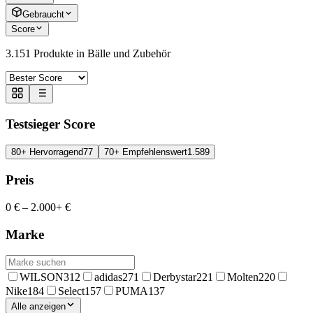
Gebraucht
Score
3.151
Produkte in
Bälle und Zubehör
Testsieger Score
80+ Hervorragend
77
70+ Empfehlenswert
1.589
Preis
0 €
–
2.000+ €
Marke
WILSON
312
adidas
271
Derbystar
221
Molten
220
Nike
184
Select
157
PUMA
137
Alle anzeigen