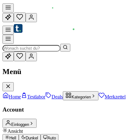
Menü
Home
Testlabor
Deals
Merkzettel
Kategorien
Account
Einloggen
Ansicht
Hell
Dunkel
Auto