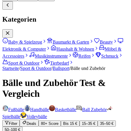
Kategorien
Baby & Spielzeug
Baumarkt & Garten
Beauty
Elektronik & Computer
Haushalt & Wohnen
Möbel &
Accessoires
Musikinstrumente
Reifen
Schmuck
Sport & Outdoor
Tierbedarf
Startseite
/
Sport & Outdoor
/
Ballsport
/
Bälle und Zubehör
Bälle und Zubehör
Test &
Vergleich
Fußbälle
Handbälle
Basketbälle
Ball Zubehör
Spielbälle
Volleybälle
Filter
Deals
80+ Score
Bis 15 €
15–35 €
35–50 €
50–100 €