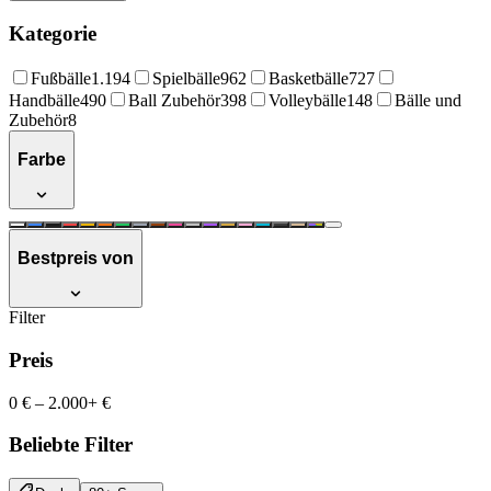
Kategorie
Fußbälle
1.194
Spielbälle
962
Basketbälle
727
Handbälle
490
Ball Zubehör
398
Volleybälle
148
Bälle und
Zubehör
8
Farbe
Bestpreis von
Filter
Preis
0 €
–
2.000+ €
Beliebte Filter