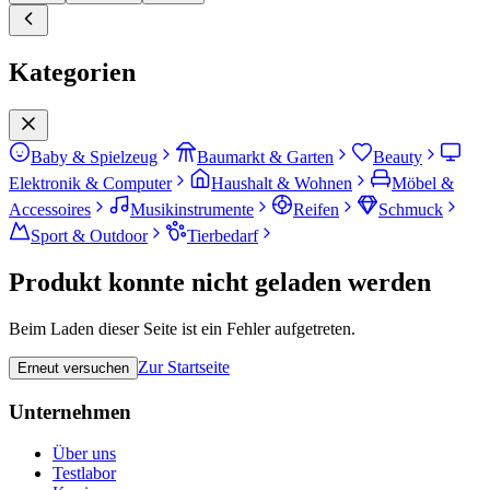
Kategorien
Baby & Spielzeug
Baumarkt & Garten
Beauty
Elektronik & Computer
Haushalt & Wohnen
Möbel &
Accessoires
Musikinstrumente
Reifen
Schmuck
Sport & Outdoor
Tierbedarf
Produkt konnte nicht geladen werden
Beim Laden dieser Seite ist ein Fehler aufgetreten.
Zur Startseite
Erneut versuchen
Unternehmen
Über uns
Testlabor