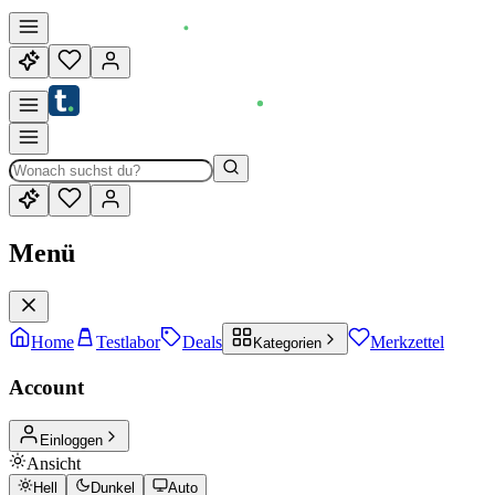
Menü
Home
Testlabor
Deals
Merkzettel
Kategorien
Account
Einloggen
Ansicht
Hell
Dunkel
Auto