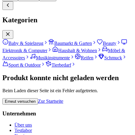
Kategorien
Baby & Spielzeug
Baumarkt & Garten
Beauty
Elektronik & Computer
Haushalt & Wohnen
Möbel &
Accessoires
Musikinstrumente
Reifen
Schmuck
Sport & Outdoor
Tierbedarf
Produkt konnte nicht geladen werden
Beim Laden dieser Seite ist ein Fehler aufgetreten.
Zur Startseite
Erneut versuchen
Unternehmen
Über uns
Testlabor