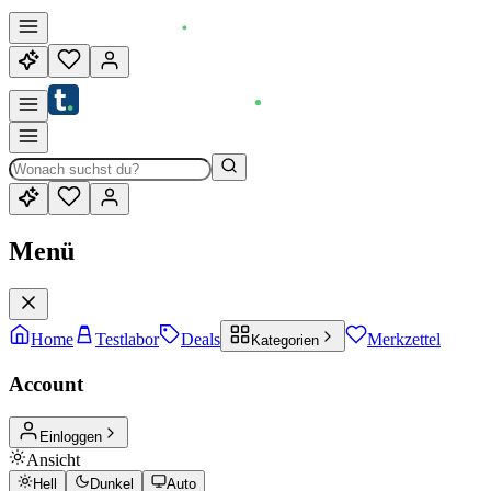
Menü
Home
Testlabor
Deals
Merkzettel
Kategorien
Account
Einloggen
Ansicht
Hell
Dunkel
Auto