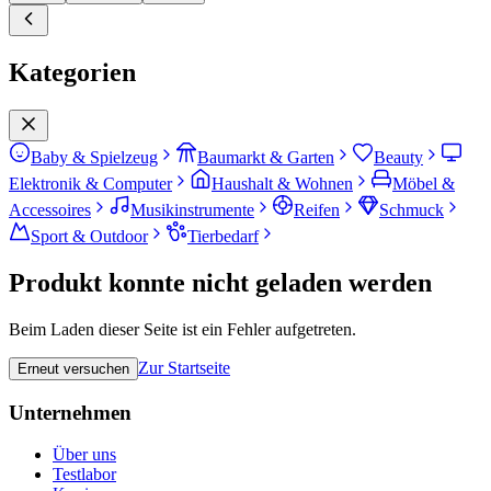
Kategorien
Baby & Spielzeug
Baumarkt & Garten
Beauty
Elektronik & Computer
Haushalt & Wohnen
Möbel &
Accessoires
Musikinstrumente
Reifen
Schmuck
Sport & Outdoor
Tierbedarf
Produkt konnte nicht geladen werden
Beim Laden dieser Seite ist ein Fehler aufgetreten.
Zur Startseite
Erneut versuchen
Unternehmen
Über uns
Testlabor