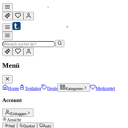
Menü
Home
Testlabor
Deals
Merkzettel
Kategorien
Account
Einloggen
Ansicht
Hell
Dunkel
Auto