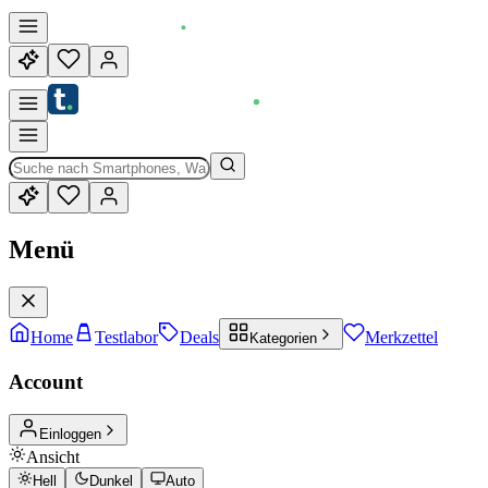
Menü
Home
Testlabor
Deals
Merkzettel
Kategorien
Account
Einloggen
Ansicht
Hell
Dunkel
Auto