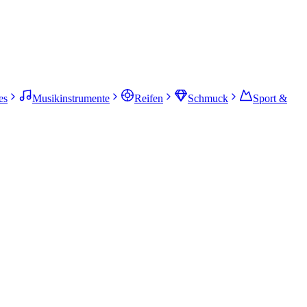
es
Musikinstrumente
Reifen
Schmuck
Sport &