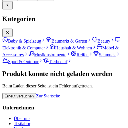
Kategorien
Baby & Spielzeug
Baumarkt & Garten
Beauty
Elektronik & Computer
Haushalt & Wohnen
Möbel &
Accessoires
Musikinstrumente
Reifen
Schmuck
Sport & Outdoor
Tierbedarf
Produkt konnte nicht geladen werden
Beim Laden dieser Seite ist ein Fehler aufgetreten.
Zur Startseite
Erneut versuchen
Unternehmen
Über uns
Testlabor