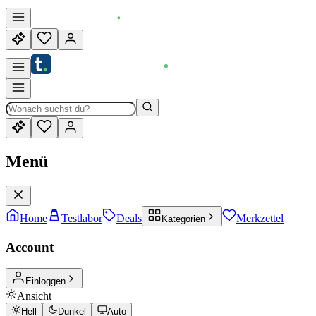
Menü
Home
Testlabor
Deals
Merkzettel
Kategorien
Account
Einloggen
Ansicht
Hell
Dunkel
Auto