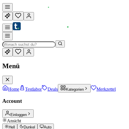
Menü
Home
Testlabor
Deals
Merkzettel
Kategorien
Account
Einloggen
Ansicht
Hell
Dunkel
Auto