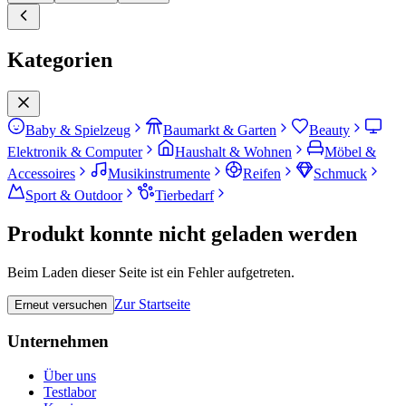
Kategorien
Baby & Spielzeug
Baumarkt & Garten
Beauty
Elektronik & Computer
Haushalt & Wohnen
Möbel &
Accessoires
Musikinstrumente
Reifen
Schmuck
Sport & Outdoor
Tierbedarf
Produkt konnte nicht geladen werden
Beim Laden dieser Seite ist ein Fehler aufgetreten.
Zur Startseite
Erneut versuchen
Unternehmen
Über uns
Testlabor