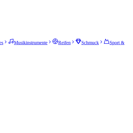
es
Musikinstrumente
Reifen
Schmuck
Sport &