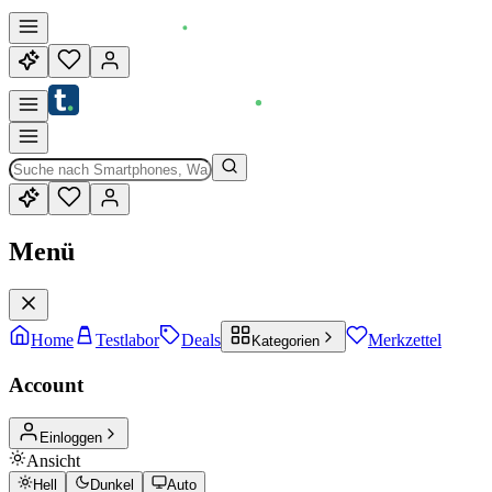
Menü
Home
Testlabor
Deals
Merkzettel
Kategorien
Account
Einloggen
Ansicht
Hell
Dunkel
Auto