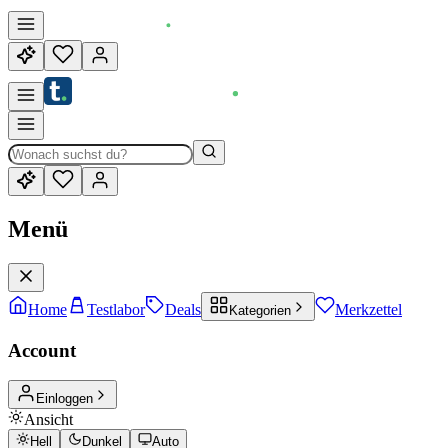
Menü
Home
Testlabor
Deals
Merkzettel
Kategorien
Account
Einloggen
Ansicht
Hell
Dunkel
Auto