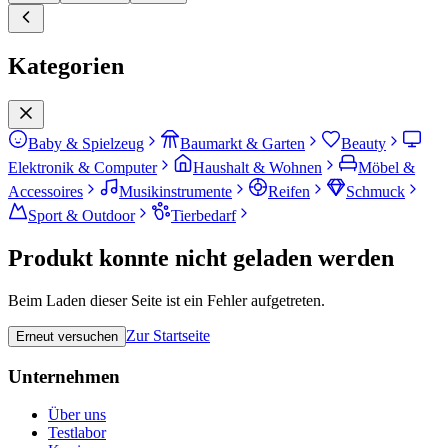
Kategorien
Baby & Spielzeug
Baumarkt & Garten
Beauty
Elektronik & Computer
Haushalt & Wohnen
Möbel &
Accessoires
Musikinstrumente
Reifen
Schmuck
Sport & Outdoor
Tierbedarf
Produkt konnte nicht geladen werden
Beim Laden dieser Seite ist ein Fehler aufgetreten.
Zur Startseite
Erneut versuchen
Unternehmen
Über uns
Testlabor