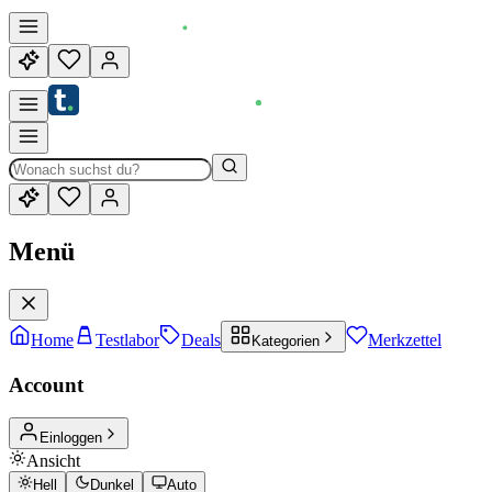
Menü
Home
Testlabor
Deals
Merkzettel
Kategorien
Account
Einloggen
Ansicht
Hell
Dunkel
Auto