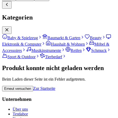
Kategorien
Baby & Spielzeug
Baumarkt & Garten
Beauty
Elektronik & Computer
Haushalt & Wohnen
Möbel &
Accessoires
Musikinstrumente
Reifen
Schmuck
Sport & Outdoor
Tierbedarf
Produkt konnte nicht geladen werden
Beim Laden dieser Seite ist ein Fehler aufgetreten.
Zur Startseite
Erneut versuchen
Unternehmen
Über uns
Testlabor