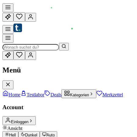
Menü
Home
Testlabor
Deals
Merkzettel
Kategorien
Account
Einloggen
Ansicht
Hell
Dunkel
Auto