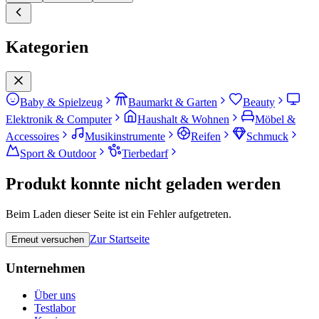
Kategorien
Baby & Spielzeug
Baumarkt & Garten
Beauty
Elektronik & Computer
Haushalt & Wohnen
Möbel &
Accessoires
Musikinstrumente
Reifen
Schmuck
Sport & Outdoor
Tierbedarf
Produkt konnte nicht geladen werden
Beim Laden dieser Seite ist ein Fehler aufgetreten.
Zur Startseite
Erneut versuchen
Unternehmen
Über uns
Testlabor